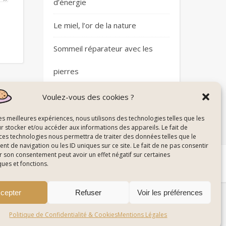
d’énergie
Le miel, l’or de la nature
Sommeil réparateur avec les
pierres
Plantes et circulation sanguine
Voulez-vous des cookies ?
les meilleures expériences, nous utilisons des technologies telles que les
r stocker et/ou accéder aux informations des appareils. Le fait de
 ces technologies nous permettra de traiter des données telles que le
 de navigation ou les ID uniques sur ce site. Le fait de ne pas consentir
r son consentement peut avoir un effet négatif sur certaines
 du Site
© All Right Reserved Energie De La Nature
ques et fonctions.
cepter
Refuser
Voir les préférences
Politique de Confidentialité & Cookies
Mentions Légales