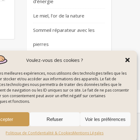
d’énergie
Le miel, l’or de la nature
Sommeil réparateur avec les
pierres
Plantes et circulation sanguine
Voulez-vous des cookies ?
les meilleures expériences, nous utilisons des technologies telles que les
r stocker et/ou accéder aux informations des appareils. Le fait de
 ces technologies nous permettra de traiter des données telles que le
 de navigation ou les ID uniques sur ce site. Le fait de ne pas consentir
r son consentement peut avoir un effet négatif sur certaines
 du Site
© All Right Reserved Energie De La Nature
ques et fonctions.
cepter
Refuser
Voir les préférences
Politique de Confidentialité & Cookies
Mentions Légales